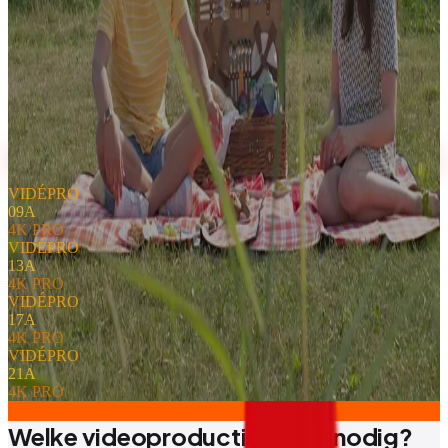
Bekijk onze diensten
VIDÉPRO
09
A
4K PRO
VIDÉPRO
13
A
4K PRO
VIDÉPRO
17
A
4K PRO
VIDÉPRO
21
A
4K PRO
Welke videoproductie heb jij nodig?