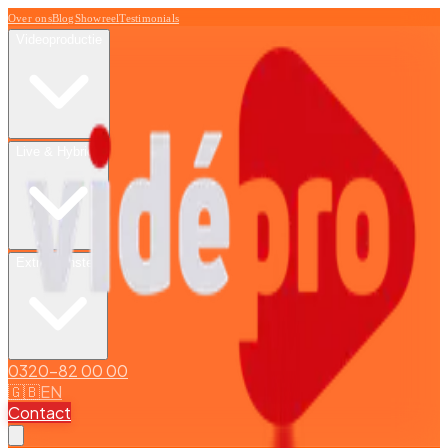
Over ons
Blog
Showreel
Testimonials
Videoproductie
Live & Hybride
Extra diensten
0320-82 00 00
🇬🇧
EN
Contact