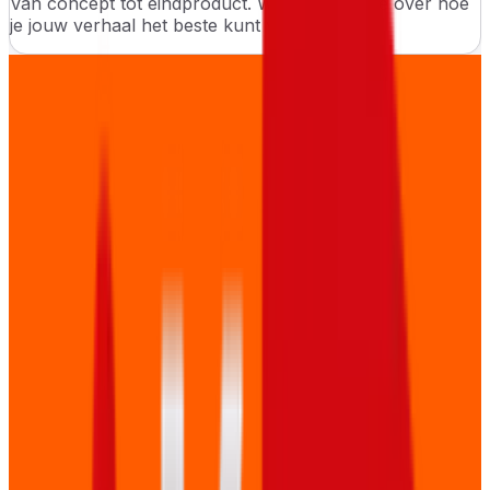
Van concept tot eindproduct. Wij denken mee over hoe
je jouw verhaal het beste kunt vertellen.
Iedereen heeft een verhaal
Wij geloven dat als je jouw verhaal op de juiste manier
vertelt het beter bij je doelgroep binnenkomt. Mensen
gaan je zien als autoriteit. Begrijpen je product of willen
gebruik maken van jullie diensten.
Door middel van creativiteit, de juiste voorbereiding, een
team met specialistische vakmensen en de juiste
apparatuur kunnen wij dit volledig en efficiënt
verzorgen.
Een bedrijfsfilm, een productvideo, een webinar of een
vodcast — iedereen heeft een verhaal.
Neem contact op