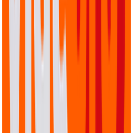
vindingrijk en oplossingsgericht. We denken graag mee
en door in gesprek te gaan.
Klanten te ontzorgen
We zorgen voor een overzichtelijk draaiboek en zorgen
ervoor dat alles goed verloopt.
Wat onze klanten over VidéPro zeggen
Neem contact op
Wij vertellen graag meer over de mogelijkheden