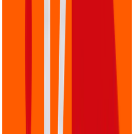
Bereken uw video ROI
Ontdek hoeveel een professionele bedrijfsfilm kan opleveren
Video investering
€ 5.000
Jaren actief
3 jaar
Maandelijkse video views
500
Conversiepercentage
2%
Gem. dealwaarde
€ 1.000
18.000
Totaal views
360
Geschatte leads
€ 360.000
Geschatte omzet
ROI
+
7100
%