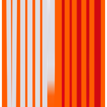
Klanten waar wij voor mogen werken
BAM
Capgemini
De
Rechtspraak
DHL
Giant
Hema
ProRail
AMCS
Waarom werken met VidéPro?
Veel expertise in huis
Videoproductiebedrijf VidéPro in Lelystad heeft heel veel
kennis in huis en een groot en betrouwbaar netwerk
van professionals om ons heen.
We denken graag mee
Creativiteit zit ons in het bloed en dat maakt ons