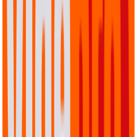
VidéPro bestaat al meer dan 10 jaar en heeft een vast
team van medewerkers en een vaste groep van ZZP
professionals. Dit maakt dat we veel expertise hebben
op het gebied van videoproducties, livestreams en AV,
maar ook veel ervaring hebben met de organisatie
hiervan.
Doordat we een groot netwerk hebben, zijn we erg
flexibel qua inzetbaarheid, maar hebben we ook
professionals om ons heen met hun eigen specialismen.
Van strategie naar storytelling
De Koers van Mirari
Hoe breng je een complexe strategieverandering over
op een manier die inspireert en motiveert? Dat was de
uitdaging waarmee Mirari bij ons kwam.
Bekijk de showcase