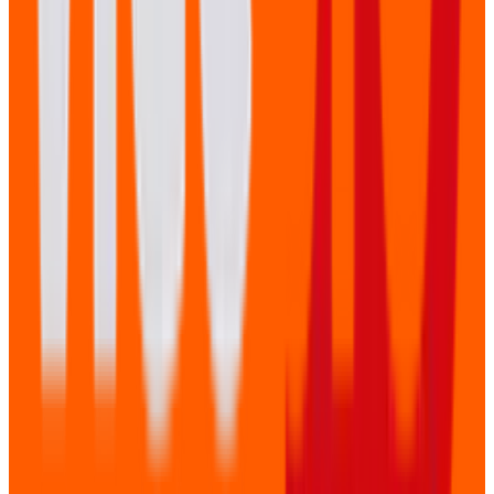
Verstuur
LET US TELL YOUR STORY
Neem vandaag nog contact op en ontdek hoe wij jouw
verhaal kunnen vertellen.
Contact opnemen