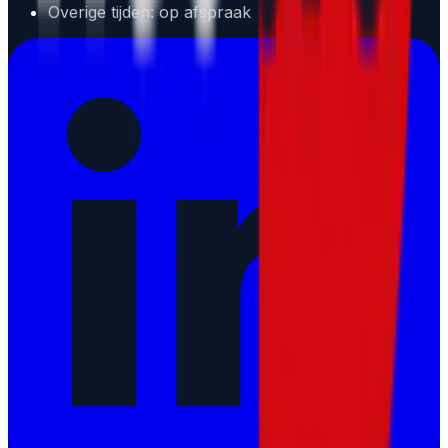
Overige tijden: op afspraak