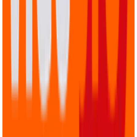
Uw volgende event, professioneel
vastgelegd
Neem contact op voor een vrijblijvende bespreking van
uw evenement. Wij denken graag mee over de beste
video-aanpak.
Bespreek uw event