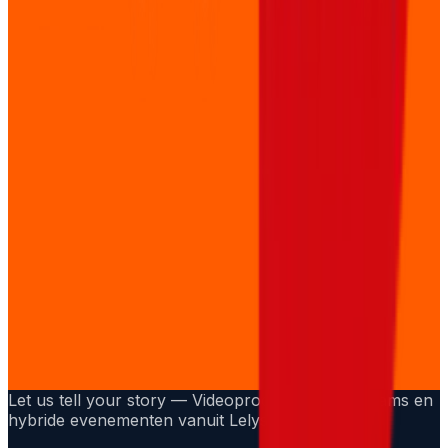
Let us tell your story — Videoproducties, livestreams en
hybride evenementen vanuit Lelystad.