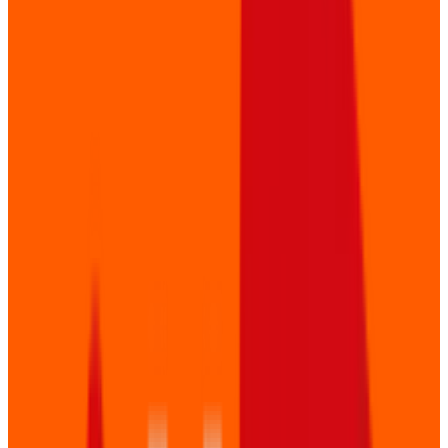
als de gasten in de zaal.
Of het nu gaat om een intiem seminar of een groot
congres met duizenden kijkers — onze schaalbare
aanpak past zich aan uw event aan.
Onze Event Diensten
Alles wat u nodig heeft voor een onvergetelijk event.
�
Livestreaming
Multi-platform streaming naar YouTube, Vimeo, Teams
of uw eigen platform. Inclusief grafische overlays, lower
thirds en realtime chat moderatie.
Meer info