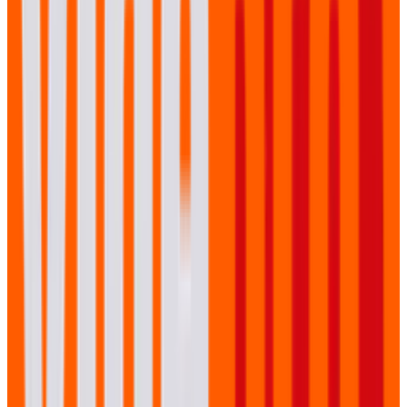
Nabewerking
Binnen 48 uur ontvangt u de volledige opname. Binnen
1-2 weken de aftermovie en losse sprekersfragmenten.
05
Distributie Advies
We adviseren over de beste publicatiestrategie:
YouTube, LinkedIn, uw eigen platform of een
combinatie.
Ervaringen van eventorganisatoren
Veelgestelde vragen over event video
Wat kost een professionele livestream?