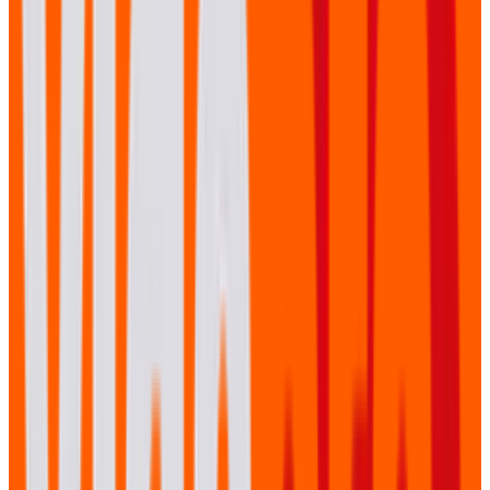
Technische Verkenning
We bezoeken de locatie, testen de internetverbinding en
plannen de camera-posities. Geen verrassingen op de
dag zelf.
02
Setup & Soundcheck
Onze crew is minimaal 3 uur voor het event aanwezig.
Complete opbouw, soundcheck en teststream.
03
Live Productie
Realtime regie met vision mixer, grafische overlays en
audio-mixing. Een dedicated regisseur schakelt tussen
camera's.
04