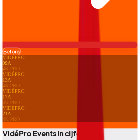
Bel ons
VIDÉPRO
09
A
4K PRO
VIDÉPRO
13
A
4K PRO
VIDÉPRO
17
A
4K PRO
VIDÉPRO
21
A
4K PRO
VidéPro Events in cijfers