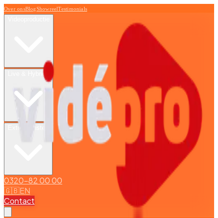
Over ons
Blog
Showreel
Testimonials
Videoproductie
Live & Hybride
Extra diensten
0320-82 00 00
🇬🇧
EN
Contact