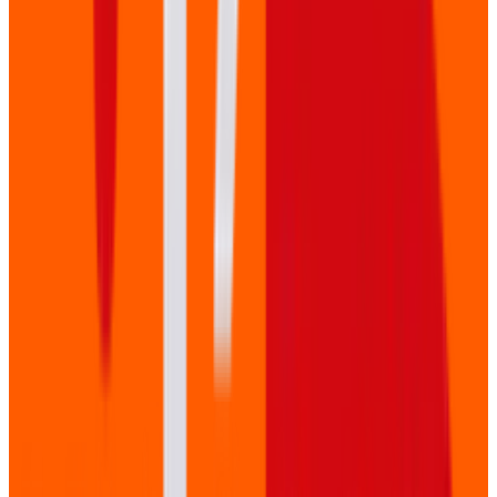
Tot 6 camera's voor complete dekking. Van close-ups
van sprekers tot wide shots van het publiek.
Professioneel geluid met draadloze microfoons.
�
Aftermovie
Een energieke samenvatting van uw event in 2-3
minuten. Perfect voor social media en om aanwezigen
te herinneren en niet-aanwezigen te inspireren.
�
Sprekersfragmenten
Individuele opnames van elke spreker, klaar voor
YouTube of uw contentplatform. Inclusief intro/outro en
ondertiteling.
�