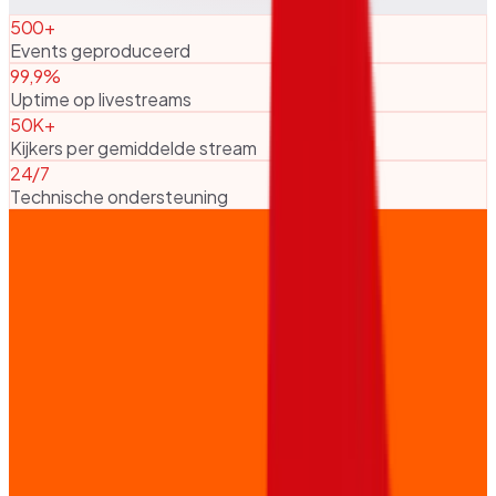
500+
Events geproduceerd
99,9%
Uptime op livestreams
50K+
Kijkers per gemiddelde stream
24/7
Technische ondersteuning
Hybride events: het beste van twee
werelden
Hybride events zijn de toekomst. Combineer de energie
van een live publiek met het bereik van een online
stream. Met onze professionele multi-camera setup,
grafische overlays en realtime interactie tools zorgen wij
ervoor dat online kijkers zich net zo betrokken voelen