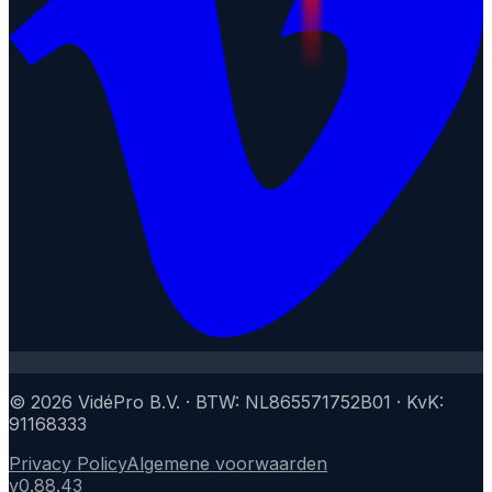
© 2026 VidéPro B.V. · BTW: NL865571752B01 · KvK:
91168333
Privacy Policy
Algemene voorwaarden
v
0.88.43