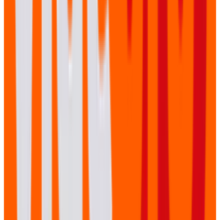
Naar welke platforms kunnen jullie streamen?
Verzorgen jullie ook de techniek in de zaal?