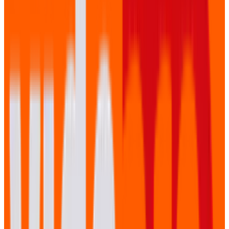
Foto & Video Combinatie
Eén team voor zowel foto als video. Efficiënt, consistent
en kostenbesparend. U ontvangt een compleet
mediapackage.
�
Virtuele Events
Complete virtuele studio met green screen,
presentatieschermen en interactieve elementen. Alsof u
vanuit een tv-studio zendt.
Van voorbereiding tot aftermovie
Ons bewezen 5-stappenproces voor evenementen.
01